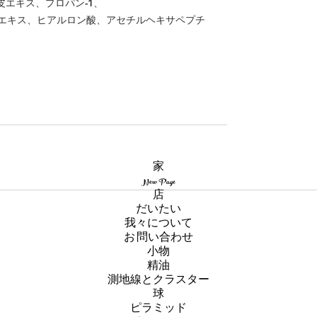
エキス、プロパン-1、
スエキス、ヒアルロン酸、アセチルヘキサペプチ
家
New Page
店
だいたい
我々について
お 問い合わせ
小物
精油
測地線とクラスター
球
ピラミッド