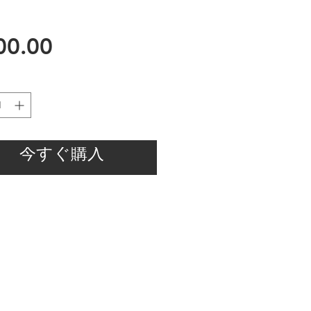
価
00.00
格
今すぐ購入