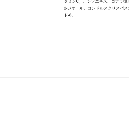
タミンC）、シソエキス、コナラ樹皮
2-ジオール、コンドルスクリスパ
ド-8。