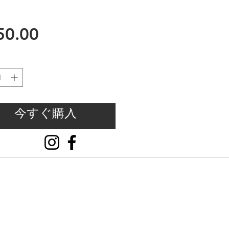
価
50.00
格
今すぐ購入