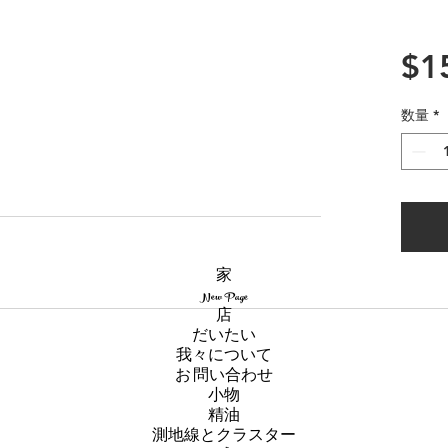
$1
数量
*
家
New Page
店
だいたい
我々について
お 問い合わせ
小物
精油
測地線とクラスター