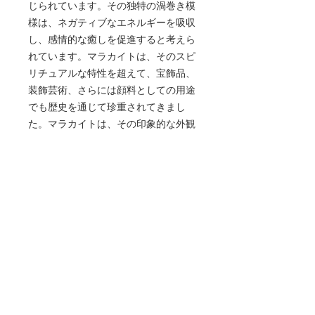
じられています。その独特の渦巻き模
様は、ネガティブなエネルギーを吸収
し、感情的な癒しを促進すると考えら
れています。マラカイトは、そのスピ
リチュアルな特性を超えて、宝飾品、
装飾芸術、さらには顔料としての用途
でも歴史を通じて珍重されてきまし
た。マラカイトは、その印象的な外観
で評価されるか、その変容特性で評価
されるかにかかわらず、美しさ、再
生、内なる強さの象徴としての地位を
占めています。
- 「変容の石」として知られています
- 個人の成長と前向きな人生の変化を
助けると信じられています
- ネガティブなエネルギーを吸収する
と考えられるユニークな渦巻き模様
- 感情的な癒しを促進します