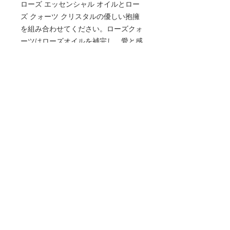
ローズ エッセンシャル オイルとロー
ズ クォーツ クリスタルの優しい抱擁
を組み合わせてください。ローズクォ
ーツはローズオイルを補完し、愛と感
情の癒しを促進します。*
- 愛と調和を連想させる絶妙なフロ
ーラルの香り
- 気分を高揚させ、自己愛を促進し
ます
- ロマンチックで育成的な施設
- 愛と感情の癒しのためにローズク
ォーツクリスタルとよく合います。