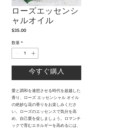
ローズエッセンシ
ャルオイル
価
$35.00
格
数量
*
今すぐ購入
愛と調和を連想させる時代を超越した
香り、ローズ エッセンシャル オイル
の絶妙な花の香りをお楽しみくださ
い。ローズのエッセンスで気分を高
め、自己愛を促しましょう。ロマンチ
ックで育むエネルギーを高めるには、