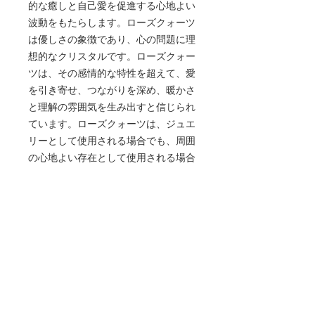
的な癒しと自己愛を促進する心地よい
波動をもたらします。ローズクォーツ
は優しさの象徴であり、心の問題に理
想的なクリスタルです。ローズクォー
ツは、その感情的な特性を超えて、愛
を引き寄せ、つながりを深め、暖かさ
と理解の雰囲気を生み出すと信じられ
ています。ローズクォーツは、ジュエ
リーとして使用される場合でも、周囲
の心地よい存在として使用される場合
でも、時代を超えて愛されるクリスタ
ルとして存在し、あらゆる形の愛を促
します。
- 無条件の愛、思いやり、調和を促進
します
- 感情的な癒しと自己愛のために心地
よい振動を発します。
- 愛を引き寄せ、人間関係のつながり