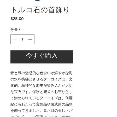
トルコ石の首飾り
価
$25.00
格
数量
*
今すぐ購入
青と緑の魅惑的な色合いが鮮やかな海
の水を彷彿とさせるターコイズは、文
化的、精神的な歴史が染み込んだ大切
な宝石です。保護と繁栄のお守りとし
て崇められているターコイズは、何世
紀にもわたって宝飾品や儀式用の品物
を飾ってきました。見た目の美しさだ
けでなく、この宝石はコミュニケーシ