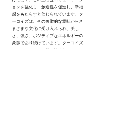
ョンを強化し、創造性を促進し、幸福
感をもたらすと信じられています。タ
ーコイズは、その象徴的な意味からさ
まざまな文化に受け入れられ、美し
さ、強さ、ポジティブなエネルギーの
象徴であり続けています。ターコイズ
は、ジュエリーに組み込まれていて
も、精神的な修行で使用されても、ス
タイルと意味の両方に共鳴する時代を
超越した宝石であり続けています。
- 保護と繁栄のお守りとして崇められ
ています
- コミュニケーションを強化し、創造
性を促進し、幸福をもたらすと信じら
れています